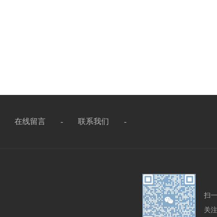
-
在线留言
-
联系我们
-
扫
关