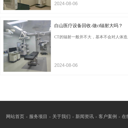
2024-
08-
06
白山医疗设备回收-做ct辐射大吗？
CT的辐射一般并不大，基本不会对人体造
白山医疗美容设备回收哪家好
白山内窥
2024-
08-
06
网站首页
-
服务项目
-
关于我们
-
新闻资讯
-
客户案例
-
在