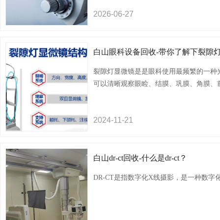
2026-
06-
27
白山眼科设备回收-带你了解下裂隙
裂隙灯显微镜是是眼科使用最频繁的一种
可以清晰观察眼睑、结膜、巩膜、角膜、
状体及玻璃体前1/3。可确定病变位置、
2024-
11-
21
白山医疗美容设备回收电话
白山医疗美
白山dr-ct回收-什么是dr-ct？
DR-CT是指数字化X线摄影，是一种数字